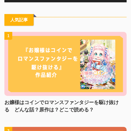
人気記事
1
お嬢様はコインでロマンスファンタジーを駆け抜け
る どんな話？原作は？どこで読める？
2