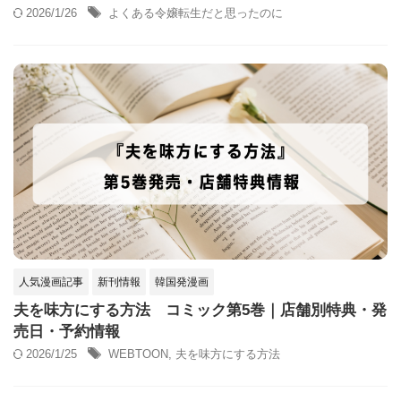
2026/1/26
よくある令嬢転生だと思ったのに
人気漫画記事
新刊情報
韓国発漫画
夫を味方にする方法 コミック第5巻｜店舗別特典・発
売日・予約情報
2026/1/25
WEBTOON
,
夫を味方にする方法