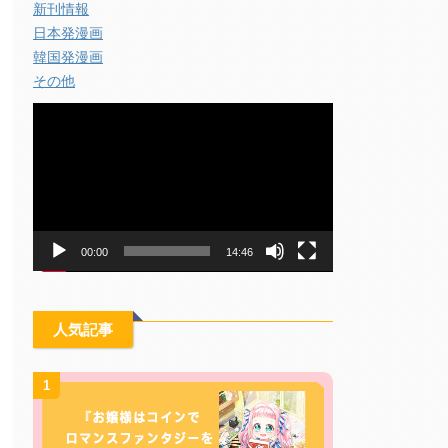
新刊情報
日本発漫画
韓国発漫画
その他
動
画
プ
レ
ー
ヤ
ー
00:00
14:46
人気記事
1