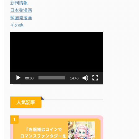
新刊情報
日本発漫画
韓国発漫画
その他
動
画
プ
レ
ー
ヤ
ー
00:00
14:46
人気記事
1