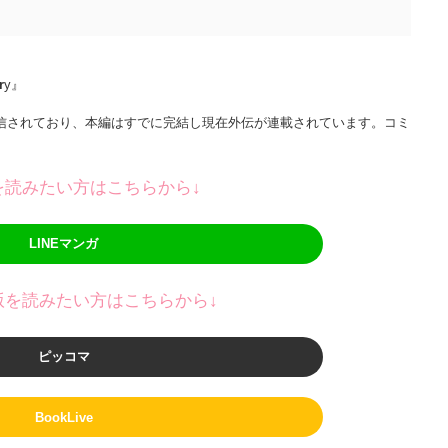
r
y』
』
anで配信されており、本編はすでに完結し現在外伝が連載されています。コミ
を読みたい方はこちらから↓
LINEマンガ
版を読みたい方はこちらから↓
ピッコマ
BookLive