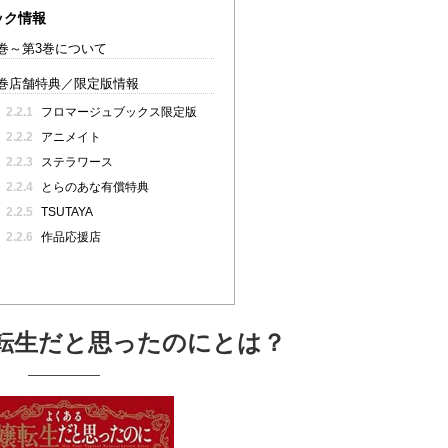
ック情報
巻～第3巻について
巻店舗特典／限定版情報
2.2.1
フロマージュブックス限定版
2.2.2
アニメイト
2.2.3
ステラワース
2.2.4
とらのあな有償特典
2.2.5
TSUTAYA
2.2.6
作品応援店
転生だと思ったのにとは？