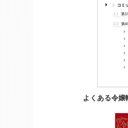
2
コミ
2.1
第1
2.2
第4
よくある令嬢