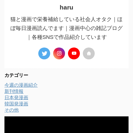
haru
猫と漫画で栄養補給している社会人オタク｜ほ
ぼ毎日漫画読んでます｜漫画中心の雑記ブログ
｜各種SNSで作品紹介しています
カテゴリー
今週の漫画紹介
新刊情報
日本発漫画
韓国発漫画
その他
動
画
プ