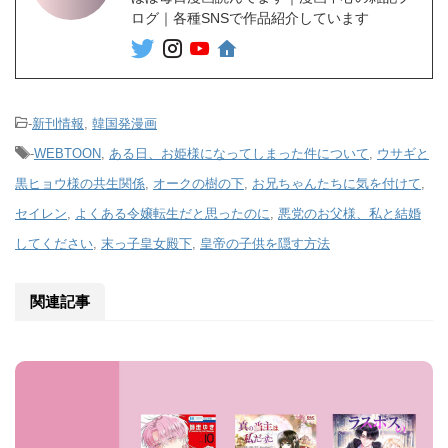
ログ｜各種SNSで作品紹介しています
-
新刊情報
,
韓国発漫画
-
WEBTOON
,
ある日、お姫様になってしまった件について
,
ウサギと
黒ヒョウ様の共生関係
,
オークの樹の下
,
お兄ちゃんたちに気を付けて
,
セイレン
,
よくある令嬢転生だと思ったのに
,
悪党のお父様、私と結婚
してください
,
末っ子皇女殿下
,
皇帝の子供を隠す方法
関連記事