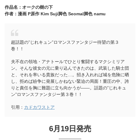
作品名：オークの樹の下
作者：漫画
P原作 Kim Suji脚色
Seomal脚色
namu
超話題の”じれキュン”ロマンスファンタジー待望の第３
巻！！
夫不在の領地・アナトールでひとり奮闘するマクシミリア
ン。そんな彼女の元に乗り込んできたのは、武装した騎士団
と、それを率いる貴族だった…。招き入れれば城を危険に晒
し、拒めば紛争に発展しかねない緊迫の局面！重圧の中、誇
りと責任を胸に難題に立ち向かうが――。話題の”じれキュ
ン”ロマンスファンタジー第３巻！！
引用：
カドカワストア
6月19日発売