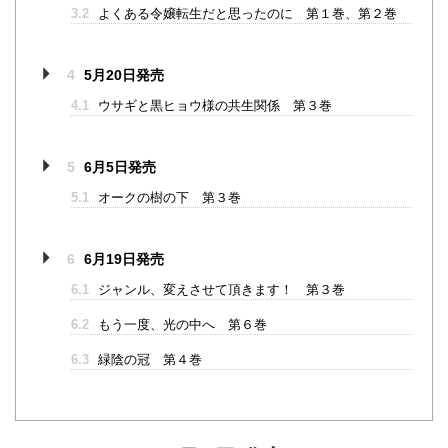
3.2
よくある令嬢転生だと思ったのに 第１巻、第２巻
4
5月20日発売
4.1
ウサギと黒ヒョウ様の共生関係 第３巻
5
6月5日発売
5.1
オークの樹の下 第３巻
6
6月19日発売
6.1
ジャンル、変えさせて頂きます！ 第３巻
6.2
もう一度、光の中へ 第６巻
6.3
緑陰の冠 第４巻