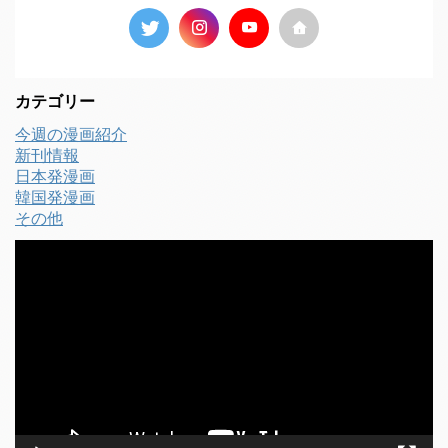
カテゴリー
今週の漫画紹介
新刊情報
日本発漫画
韓国発漫画
その他
動
画
プ
レ
ー
ヤ
ー