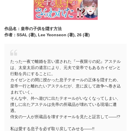
作品名：皇帝の子供を隠す方法
作者：SSAL (著),
Lee Yeonseon (著),
26 (著)
たった一夜で離婚を言い渡された『一夜限りの妃』アステル
は、太皇太后の遺言により、元夫で皇帝でもあるカイゼンと
行動を共にすることに。
カイゼンとの間に授かった息子テオールの正体を隠すため、
皇帝一行と離れたいアステルだが、意に反して政争へ巻き込
まれていく。
そんな中、外へ遊びに出たテオールがいなくなってしまい、
捜しに出たアステルは先帝の所蔵品が壊れている現場に遭
遇。
侍女の一人が所蔵品を壊すテオールを見たと証言して――!?
私は愛する息子を必ず取り戻してみせる――!!