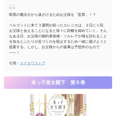
暗黒の魔法士から遠ざけるためお父様を「監禁」！？
ベルゴットに来て３週間が経ったエレニカは、３日に１回、
お父様と会えることになると徐々に距離を縮めていく。そん
なある日、お父様の婚約者候補・ソルレアが城を訪れること
を知るとふたりが近づくのを阻止するため一緒に逃げようと
提案する。しかし、お父様からの返事は予想外のもので
――！
引用：
カドカワストア
末っ子皇女殿下 第６巻