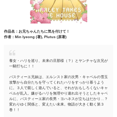
作品名：お兄ちゃんたちに気を付けて！
作者：Min Iyeong (著),
Plutus (原著)
養女・ハリを巡り、未来の旦那様（？）とヤンチャな次兄が
一騎打ちに！！
バスティーエ兄妹は、エルンスト家の次男・キャベルの雪玉
攻撃から自分たちを守ってくれたハリをすっかり慕うよう
に。３人で親しく遊んでいると、それがおもしろくないキャ
ベルが乱入。嫌がるハリを無理やり連れ出そうとしたキャベ
ルに、バスティーエ家の長男・ヨハネスが立ちはだかり…？
変わりゆく関係と、変えたい未来。物語が大きく動く第３
巻！！