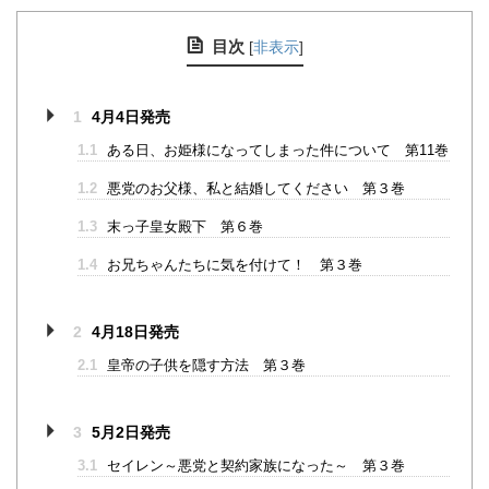
目次
[
非表示
]
1
4月4日発売
1.1
ある日、お姫様になってしまった件について 第11巻
1.2
悪党のお父様、私と結婚してください 第３巻
1.3
末っ子皇女殿下 第６巻
1.4
お兄ちゃんたちに気を付けて！ 第３巻
2
4月18日発売
2.1
皇帝の子供を隠す方法 第３巻
3
5月2日発売
3.1
セイレン～悪党と契約家族になった～ 第３巻