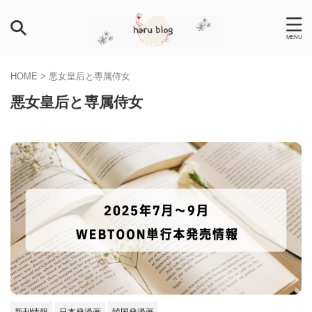
HOME
>
悪女皇后と専属侍女
悪女皇后と専属侍女