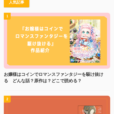
人気記事
1
お嬢様はコインでロマンスファンタジーを駆け抜け
る どんな話？原作は？どこで読める？
2