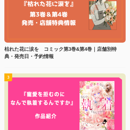
枯れた花に涙を コミック第3巻&第4巻｜店舗別特
典・発売日・予約情報
3