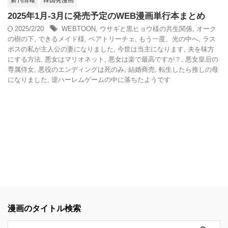
新刊情報
韓国発漫画
2025年1月-3月に発売予定のWEB漫画単行本まとめ
2025/2/20
WEBTOON
,
ウサギと黒ヒョウ様の共生関係
,
オーク
の樹の下
,
できるメイド様
,
ベアトリーチェ
,
もう一度、光の中へ
,
ラス
ボスの私が主人公の妻になりました
,
今世は当主になります
,
夫を味方
にする方法
,
悪女はマリオネット
,
悪女は楽で最高ですが？
,
悪女皇后の
専属侍女
,
悪役のエンディングは死のみ
,
結婚商売
,
転生したら推しの母
になりました
,
逆ハーレムゲームの中に落ちたようです
漫画のタイトル検索