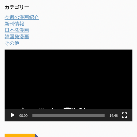
カテゴリー
今週の漫画紹介
新刊情報
日本発漫画
韓国発漫画
その他
動
画
プ
レ
ー
ヤ
ー
00:00
14:46