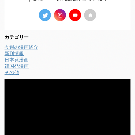
カテゴリー
今週の漫画紹介
新刊情報
日本発漫画
韓国発漫画
その他
動
画
プ
レ
ー
ヤ
ー