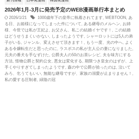
新刊情報
日本発漫画
韓国発漫画
2026年1月-3月に発売予定のWEB漫画単行本まとめ
2026/1/21
1000歳年下の皇帝に執着されてます
,
WEBTOON
,
あ
る日、お姫様になってしまった件について
,
ある継母のメルヘン
,
お姉
様、今世では私が王妃よ
,
お父さん、私この結婚イヤです！
,
この結婚
はどうせうまくいかない
,
しまったようです
,
シャーロットには5人の弟
子がいる
,
ジャンル、変えさせて頂きます！
,
もう一度、光の中へ
,
よく
ある令嬢転生だと思ったのに
,
ラスボスの私が主人公の妻になりました
,
元夫の番犬を手なずけた
,
公爵夫人の50のお茶レシピ
,
夫を味方にする
方法
,
怪物公爵と契約公女
,
悪女は変化する
,
期限つき皇女のはずが、上
手くやりすぎてしまったようです
,
森の中で公爵が拾ったのは
,
泣いて
みろ、乞うてもいい
,
無能な継母ですが、家族の溺愛が止まりません！
,
私の愛する圧制者
,
緑陰の冠