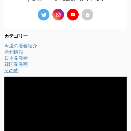
カテゴリー
今週の漫画紹介
新刊情報
日本発漫画
韓国発漫画
その他
動
画
プ
レ
ー
ヤ
ー