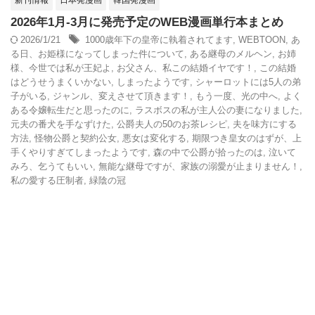
新刊情報
日本発漫画
韓国発漫画
2026年1月-3月に発売予定のWEB漫画単行本まとめ
2026/1/21
1000歳年下の皇帝に執着されてます
,
WEBTOON
,
あ
る日、お姫様になってしまった件について
,
ある継母のメルヘン
,
お姉
様、今世では私が王妃よ
,
お父さん、私この結婚イヤです！
,
この結婚
はどうせうまくいかない
,
しまったようです
,
シャーロットには5人の弟
子がいる
,
ジャンル、変えさせて頂きます！
,
もう一度、光の中へ
,
よく
ある令嬢転生だと思ったのに
,
ラスボスの私が主人公の妻になりました
,
元夫の番犬を手なずけた
,
公爵夫人の50のお茶レシピ
,
夫を味方にする
方法
,
怪物公爵と契約公女
,
悪女は変化する
,
期限つき皇女のはずが、上
手くやりすぎてしまったようです
,
森の中で公爵が拾ったのは
,
泣いて
みろ、乞うてもいい
,
無能な継母ですが、家族の溺愛が止まりません！
,
私の愛する圧制者
,
緑陰の冠