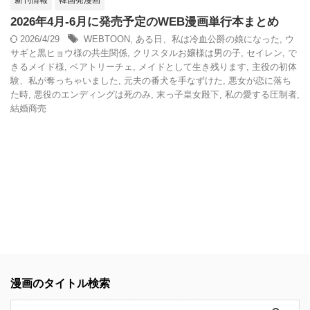
新刊情報
韓国発漫画
2026年4月-6月に発売予定のWEB漫画単行本まとめ
2026/4/29
WEBTOON
,
ある日、私は冷血公爵の娘になった
,
ウ
サギと黒ヒョウ様の共生関係
,
クリスタルお嬢様は男の子
,
セイレン
,
で
きるメイド様
,
ベアトリーチェ
,
メイドとして生き残ります
,
主役の初体
験、私が奪っちゃいました
,
元夫の番犬を手なずけた
,
悪女が恋に落ち
た時
,
悪役のエンディングは死のみ
,
末っ子皇女殿下
,
私の愛する圧制者
,
結婚商売
漫画のタイトル検索