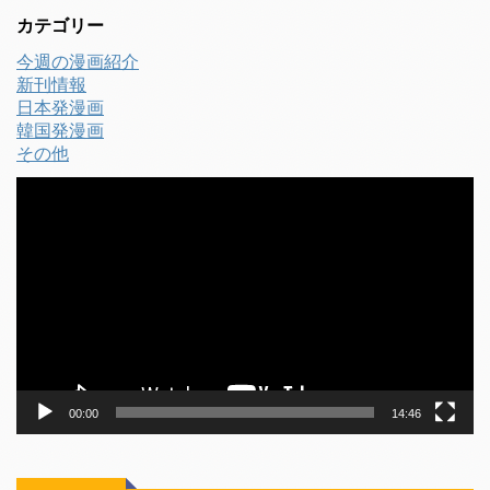
カテゴリー
今週の漫画紹介
新刊情報
日本発漫画
韓国発漫画
その他
動
画
プ
レ
ー
ヤ
ー
00:00
14:46