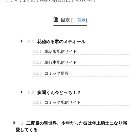
しておりますので興味がある方はそちらから！
目次
[
非表示
]
0.1
花秘める君のメテオール
0.1.1
単話版配信サイト
0.1.2
単行本配信サイト
0.1.3
コミック情報
0.2
多聞くん今どっち！？
0.2.1
コミック配信サイト
1
二度目の異世界、少年だった彼は年上騎士になり溺
愛してくる