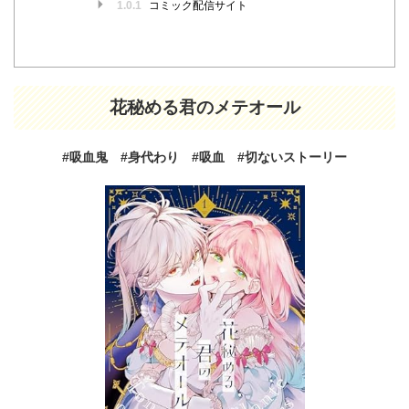
1.0.1
コミック配信サイト
花秘める君のメテオール
#吸血鬼 #身代わり
#吸血
#切ないストーリー