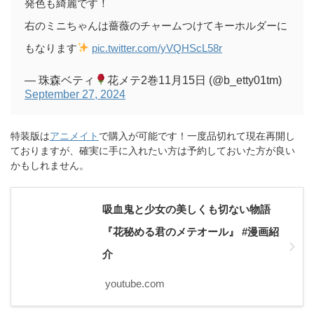
発色も綺麗です！
右のミニちゃんは薔薇のチャームつけてキーホルダーに
もなります
pic.twitter.com/yVQHScL58r
— 珠森ベティ
花メテ2巻11月15日 (@b_etty01tm)
September 27, 2024
特装版は
アニメイト
で購入が可能です！一度品切れて現在再開し
ておりますが、確実に手に入れたい方は予約しておいた方が良い
かもしれません。
吸血鬼と少女の美しくも切ない物語
『花秘める君のメテオール』 #漫画紹
介
youtube.com