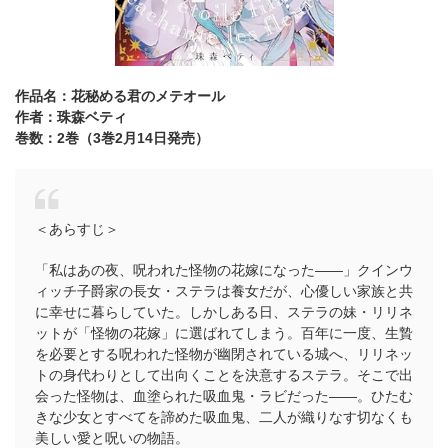
作品名：花秘める君のメテオール
作者：珠森ベティ
巻数：2巻（3巻2月14日発売）
＜あらすじ＞
「私はあの夜、呪われた怪物の花嫁になった――」クインウ
ィッチ子爵家の長女・ステラは養女だが、心優しい家族と共
に幸せに暮らしていた。しかしある日、ステラの妹・リリネ
ットが「怪物の花嫁」に選ばれてしまう。百年に一度、生贄
を必要とする呪われた怪物が幽閉されている城へ、リリネッ
トの身代わりとして出向くことを決意するステラ。そこで出
会った怪物は、血塗られた吸血鬼・ラビだった――。ひたむ
きな少女とすべてを諦めた吸血鬼、二人が織りなす切なくも
美しい愛と呪いの物語。